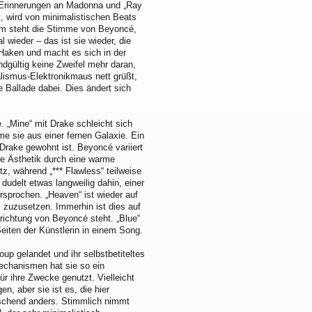
 Erinnerungen an Madonna und „Ray
t, wird von minimalistischen Beats
rum steht die Stimme von Beyoncé,
l wieder – das ist sie wieder, die
 Haken und macht es sich in der
ndgültig keine Zweifel mehr daran,
lismus-Elektronikmaus nett grüßt,
 Ballade dabei. Dies ändert sich
. „Mine“ mit Drake schleicht sich
e sie aus einer fernen Galaxie. Ein
rake gewohnt ist. Beyoncé variiert
le Ästhetik durch eine warme
z, während „*** Flawless“ teilweise
 dudelt etwas langweilig dahin, einer
sprochen. „Heaven“ ist wieder auf
 zuzusetzen. Immerhin ist dies auf
srichtung von Beyoncé steht. „Blue“
Seiten der Künstlerin in einem Song.
oup gelandet und ihr selbstbetiteltes
echanismen hat sie so ein
r ihre Zwecke genutzt. Vielleicht
n, aber sie ist es, die hier
raschend anders. Stimmlich nimmt