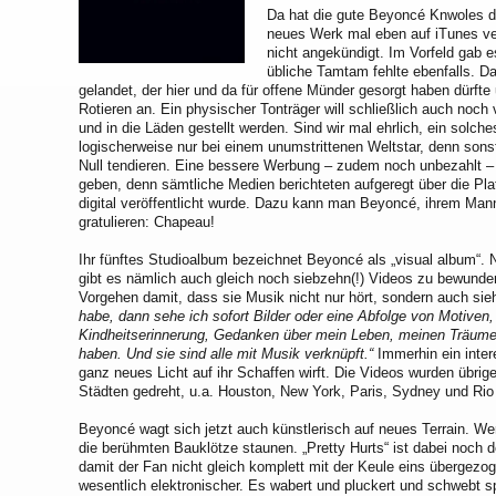
Da hat die gute Beyoncé Knwoles di
neues Werk mal eben auf iTunes ver
nicht angekündigt. Im Vorfeld gab 
übliche Tamtam fehlte ebenfalls. 
gelandet, der hier und da für offene Münder gesorgt haben dürfte 
Rotieren an. Ein physischer Tonträger will schließlich auch noc
und in die Läden gestellt werden. Sind wir mal ehrlich, ein solche
logischerweise nur bei einem unumstrittenen Weltstar, denn sons
Null tendieren. Eine bessere Werbung – zudem noch unbezahlt – 
geben, denn sämtliche Medien berichteten aufgeregt über die Pla
digital veröffentlicht wurde. Dazu kann man Beyoncé, ihrem M
gratulieren: Chapeau!
Ihr fünftes Studioalbum bezeichnet Beyoncé als „visual album“
gibt es nämlich auch gleich noch siebzehn(!) Videos zu bewundern.
Vorgehen damit, dass sie Musik nicht nur hört, sondern auch sie
habe, dann sehe ich sofort Bilder oder eine Abfolge von Motiven,
Kindheitserinnerung, Gedanken über mein Leben, meinen Träume
haben. Und sie sind alle mit Musik verknüpft.“
Immerhin ein inter
ganz neues Licht auf ihr Schaffen wirft. Die Videos wurden übri
Städten gedreht, u.a. Houston, New York, Paris, Sydney und Rio
Beyoncé wagt sich jetzt auch künstlerisch auf neues Terrain. We
die berühmten Bauklötze staunen. „Pretty Hurts“ ist dabei noch de
damit der Fan nicht gleich komplett mit der Keule eins übergez
wesentlich elektronischer. Es wabert und pluckert und schwebt 