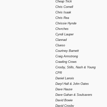
Cheap Trick
Chris Cornell
Chris Isaak
Chris Rea
Chrissie Hynde
Chvrches
Cyndi Lauper
Clannad
Clueso
Courtney Barnett
Craig Armstrong
Crawling Crows
Crosby, Stills, Nash & Young
CPR
Daniel Lanois
Daryl Hall & John Oates
Dave Hause
Dave Gahan & Soulsavers
David Bowie
David Crosby