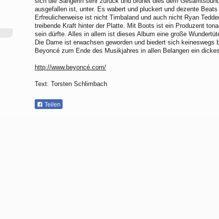
sich die Sängerin sehr zurück und ordnet dies dem Gesamtsound,
ausgefallen ist, unter. Es wabert und pluckert und dezente Beat
Erfreulicherweise ist nicht Timbaland und auch nicht Ryan Tedde
treibende Kraft hinter der Platte. Mit Boots ist ein Produzent to
sein dürfte. Alles in allem ist dieses Album eine große Wundertüt
Die Dame ist erwachsen geworden und biedert sich keineswegs b
Beyoncé zum Ende des Musikjahres in allen Belangen ein dickes
http://www.beyoncé.com/
Text: Torsten Schlimbach
Teilen