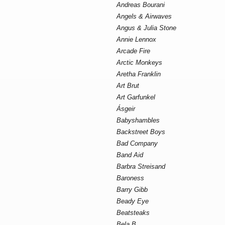
Andreas Bourani
Angels & Airwaves
Angus & Julia Stone
Annie Lennox
Arcade Fire
Arctic Monkeys
Aretha Franklin
Art Brut
Art Garfunkel
Ásgeir
Babyshambles
Backstreet Boys
Bad Company
Band Aid
Barbra Streisand
Baroness
Barry Gibb
Beady Eye
Beatsteaks
Bela B