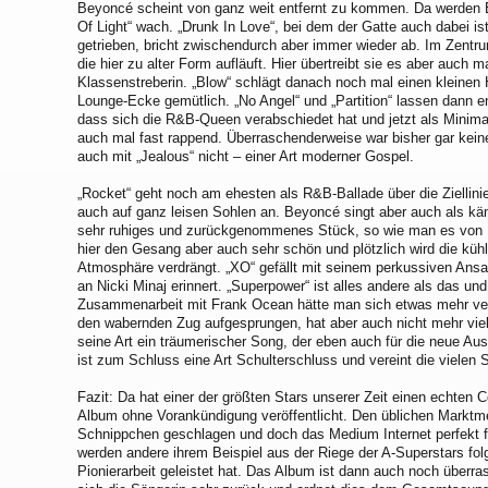
Beyoncé scheint von ganz weit entfernt zu kommen. Da werden
Of Light“ wach. „Drunk In Love“, bei dem der Gatte auch dabei is
getrieben, bricht zwischendurch aber immer wieder ab. Im Zent
die hier zu alter Form aufläuft. Hier übertreibt sie es aber auch ma
Klassenstreberin. „Blow“ schlägt danach noch mal einen kleinen
Lounge-Ecke gemütlich. „No Angel“ und „Partition“ lassen dann e
dass sich die R&B-Queen verabschiedet hat und jetzt als Minima
auch mal fast rappend. Überraschenderweise war bisher gar keine
auch mit „Jealous“ nicht – einer Art moderner Gospel.
„Rocket“ geht noch am ehesten als R&B-Ballade über die Ziellinie
auch auf ganz leisen Sohlen an. Beyoncé singt aber auch als käm
sehr ruhiges und zurückgenommenes Stück, so wie man es von D
hier den Gesang aber auch sehr schön und plötzlich wird die küh
Atmosphäre verdrängt. „XO“ gefällt mit seinem perkussiven Ansat
an Nicki Minaj erinnert. „Superpower“ ist alles andere als das und
Zusammenarbeit mit Frank Ocean hätte man sich etwas mehr ver
den wabernden Zug aufgesprungen, hat aber auch nicht mehr viel
seine Art ein träumerischer Song, der eben auch für die neue Au
ist zum Schluss eine Art Schulterschluss und vereint die vielen 
Fazit: Da hat einer der größten Stars unserer Zeit einen echten C
Album ohne Vorankündigung veröffentlicht. Den üblichen Marktm
Schnippchen geschlagen und doch das Medium Internet perfekt fü
werden andere ihrem Beispiel aus der Riege der A-Superstars folge
Pionierarbeit geleistet hat. Das Album ist dann auch noch über