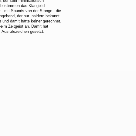
 der sehr minimalistisch
s bestimmen das Klangbild.
r - mit Sounds von der Stange - die
nangebend, der nur Insidern bekannt
e und damit hätte keiner gerechnet.
eim Zeitgeist an. Damit hat
 Ausrufezeichen gesetzt.